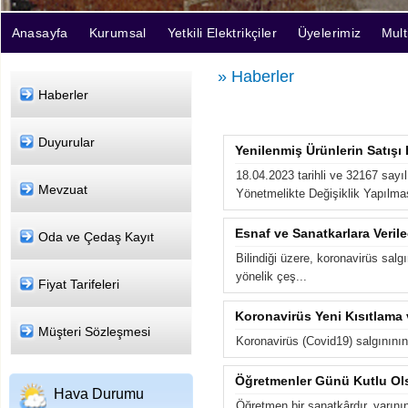
Anasayfa
Kurumsal
Yetkili Elektrikçiler
Üyelerimiz
Mul
» Haberler
Haberler
Duyurular
Yenilenmiş Ürünlerin Satışı 
18.04.2023 tarihli ve 32167 say
Mevzuat
Yönetmelikte Değişiklik Yapılmas
Esnaf ve Sanatkarlara Veri
Oda ve Çedaş Kayıt
Bilindiği üzere, koronavirüs salg
yönelik çeş...
Fiyat Tarifeleri
Koronavirüs Yeni Kısıtlama 
Müşteri Sözleşmesi
Koronavirüs (Covid­19) salgınını
Öğretmenler Günü Kutlu Ol
Hava Durumu
Öğretmen bir sanatkârdır, yarının