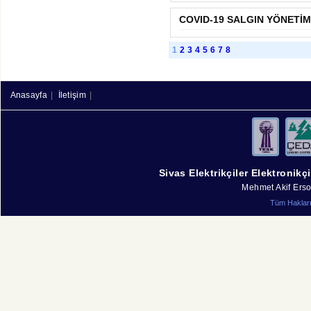
COVID-19 SALGIN YÖNETİM
1
2
3
4
5
6
7
8
Anasayfa
|
İletişim
|
Sivas Elektrikçiler Elektronikç
Mehmet Akif Erso
Tüm Hakları